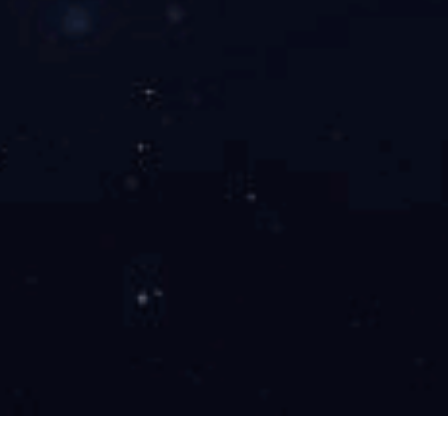
通过家庭慰问活动，加强教师与家长之间的沟通与联
系，增进双方对学生的了解。深化家校合作，共同促进
学生的全面发展。全面反馈学生在校表现，关注特殊群
体学生，提供更多关爱与帮助。
指导家长转变教育观
念，关注学生心理健康和情感需求。宣传学校办学理念
和特色，征求家长对学校工作的意见和建议。
家庭慰问活动合影留念
通过这次家庭慰问活动，学校在老师、学生和家庭
之间建立了更加平等、自信、有效的
沟通平台，这种面
对面式的交流是心贴心的，它把教书育人真正落到了细
处和实
处。